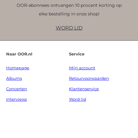
OOR-abonnees ontvangen 10 procent korting op
elke bestelling in onze shop!
WORD LID
Naar OOR.nl
Service
Homepage
Mijn account
Albums
Retourvoorwaarden
Concerten
Klantenservice
Interviews
Word lid