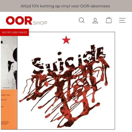
Naar
Altijd 10% korting op vinyl voor OOR-abonnees
Pauzeer
inhoud
slideshow
O
gaan
ZOEKEN
O
WORD ABONNEE
R
-
s
h
o
p