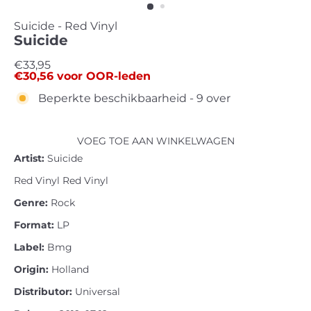
Suicide - Red Vinyl
Suicide
Standaard
€33,95
€30,56
voor OOR-leden
prijs
Beperkte beschikbaarheid - 9 over
VOEG TOE AAN WINKELWAGEN
Artist:
Suicide
Red Vinyl Red Vinyl
Genre:
Rock
Format:
LP
Label:
Bmg
Origin:
Holland
Distributor:
Universal