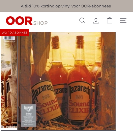
Naar
Altijd 10% korting op vinyl voor OOR-abonnees
Pauzeer
inhoud
slideshow
O
gaan
ZOEKEN
O
WORD ABONNEE
R
-
s
h
o
p