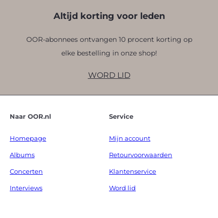
Altijd korting voor leden
OOR-abonnees ontvangen 10 procent korting op
elke bestelling in onze shop!
WORD LID
Naar OOR.nl
Service
Homepage
Mijn account
Albums
Retourvoorwaarden
Concerten
Klantenservice
Interviews
Word lid