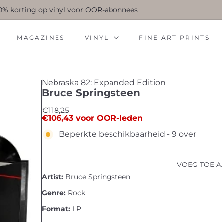
 10% korting op vinyl voor OOR-abonnees
Pauzeer
slideshow
MAGAZINES
VINYL
FINE ART PRINTS
Nebraska 82: Expanded Edition
Bruce Springsteen
Standaard
€118,25
€106,43
voor OOR-leden
prijs
Beperkte beschikbaarheid - 9 over
VOEG TOE 
Artist:
Bruce Springsteen
Genre:
Rock
Format:
LP