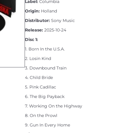
Label:
Columbia
Origin:
Holland
Distributor:
Sony Music
Release:
2025-10-24
Disc 1:
1. Born In the U.S.A.
2. Losin Kind
3. Downbound Train
4. Child Bride
5. Pink Cadillac
6. The Big Payback
7. Working On the Highway
8. On the Prowl
9. Gun In Every Home