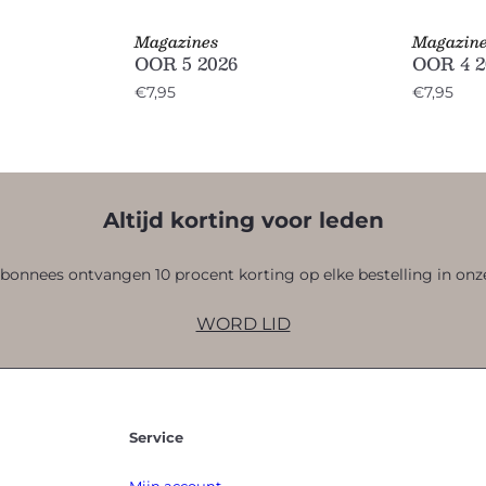
Magazines
Magazin
OOR 5 2026
OOR 4 2
€7,95
€7,95
Altijd korting voor leden
onnees ontvangen 10 procent korting op elke bestelling in onz
WORD LID
Service
Mijn account