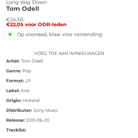
Long Way Down
Tom Odell
Standaard
€24,50
€22,05
voor OOR-leden
prijs
Op voorraad, klaar voor verzending
VOEG TOE AAN WINKELWAGEN
Artist:
Tom Odell
Genre:
Pop
Format:
LP
Label:
Itno
Origin:
Holland
Distributor:
Sony Music
Release:
2013-06-20
Tracklist: