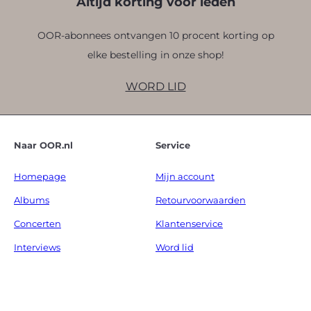
Altijd korting voor leden
OOR-abonnees ontvangen 10 procent korting op
elke bestelling in onze shop!
WORD LID
Naar OOR.nl
Service
Homepage
Mijn account
Albums
Retourvoorwaarden
Concerten
Klantenservice
Interviews
Word lid