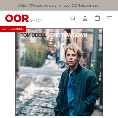
Naar
Altijd 10% korting op vinyl voor OOR-abonnees
Pauzeer
inhoud
slideshow
O
gaan
ZOEKEN
O
WORD ABONNEE
R
-
s
h
o
p