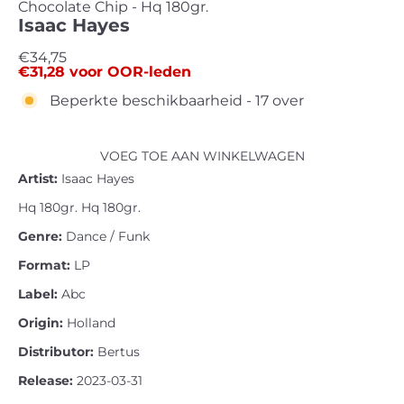
Chocolate Chip - Hq 180gr.
Isaac Hayes
Standaard
€34,75
€31,28
voor OOR-leden
prijs
Beperkte beschikbaarheid - 17 over
VOEG TOE AAN WINKELWAGEN
Artist:
Isaac Hayes
Hq 180gr. Hq 180gr.
Genre:
Dance / Funk
Format:
LP
Label:
Abc
Origin:
Holland
Distributor:
Bertus
Release:
2023-03-31